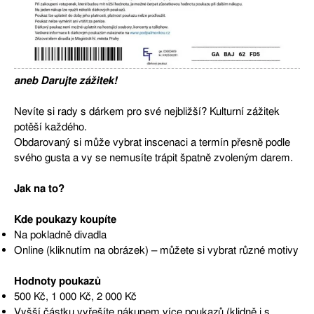
aneb Darujte zážitek!
Nevíte si rady s dárkem pro své nejbližší? Kulturní zážitek
potěší každého.
Obdarovaný si může vybrat inscenaci a termín přesně podle
svého gusta a vy se nemusíte trápit špatně zvoleným darem.
Jak na to?
Kde poukazy koupíte
Na pokladně divadla
Online (kliknutím na obrázek) – můžete si vybrat různé motivy
Hodnoty poukazů
500 Kč, 1 000 Kč, 2 000 Kč
Vyšší částku vyřešíte nákupem více poukazů (klidně i s