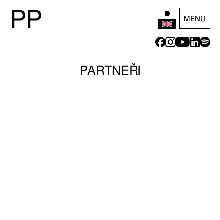
P
P
MENU
PARTNEŘI