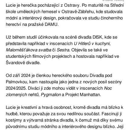
Lucie je herečka pocházející z Ostravy. Po maturitě na Střední
škole uměleckých řemesel v Ostravě-Zábřehu, kde studovala
módní a interiérový design, pokračovala ve studiu činoherního
herectví na pražské DAMU.
Už během studií účinkovala na scéně divadla DISK, kde se
představila například v inscenacích
U Hitlerů v kuchyni,
Maloměšťákova svatba
či
Sestra
. Objevila se také ve
studentských filmových projektech a hostovala například ve
Švandově divadle.
Od září 2024 je členkou hereckého souboru Divadla pod
Palmovkou, kam nastoupila jako jedna z nových posil sezóny
2024/2025. Diváci ji zde mohou vidět v inscenacích
Noc
zlomených nehtů
,
Pygmalion
a Projekt Manhattan.
Lucie je kreativní a hravá osobnost, kromě divadla má blízko k
hudbě, kterou považuje za svou nedílnou součást. Fascinují ji
kostýmy a výtvarná stránka divadla, k čemuž má díky svému
původnímu studiu módního a interiérového designu blízko. Její