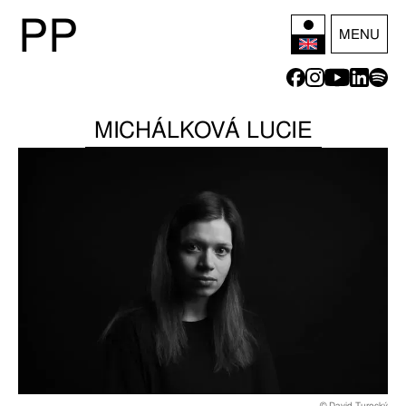
P
P
MENU
MICHÁLKOVÁ LUCIE
© David Turecký