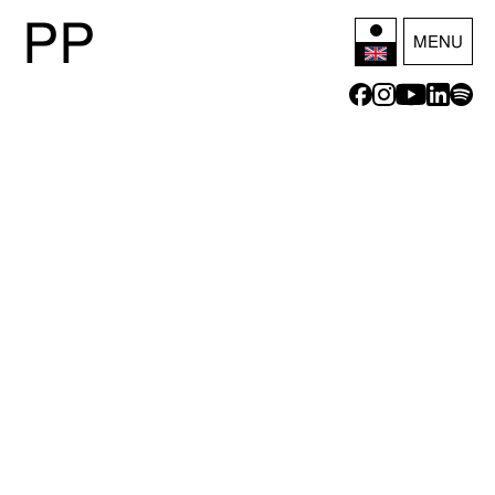
P
P
MENU