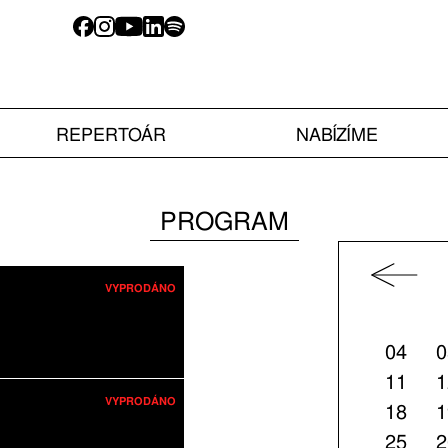
REPERTOÁR
NABÍZÍME
PROGRAM
VYPRODÁNO
04
0
11
1
VYPRODÁNO
18
1
25
2