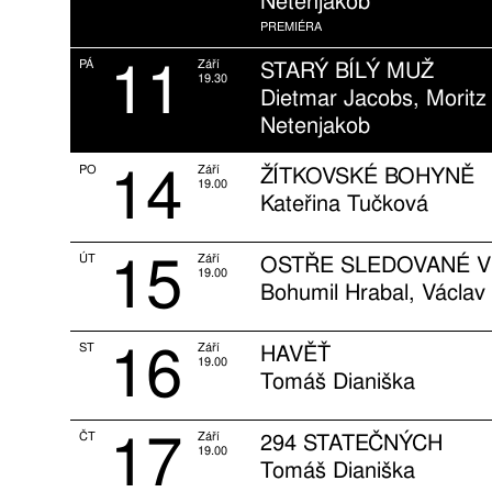
Netenjakob
PREMIÉRA
11
PÁ
Září
STARÝ BÍLÝ MUŽ
19.30
Dietmar Jacobs, Moritz
Netenjakob
14
PO
Září
ŽÍTKOVSKÉ BOHYNĚ
19.00
Kateřina Tučková
15
ÚT
Září
OSTŘE SLEDOVANÉ V
19.00
Bohumil Hrabal, Václav 
16
ST
Září
HAVĚŤ
19.00
Tomáš Dianiška
17
ČT
Září
294 STATEČNÝCH
19.00
Tomáš Dianiška