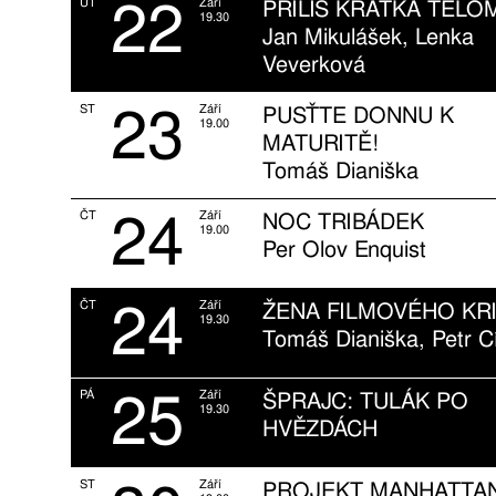
22
ÚT
Září
PŘÍLIŠ KRÁTKÁ TELO
19.30
Jan Mikulášek, Lenka
Veverková
23
ST
Září
PUSŤTE DONNU K
19.00
MATURITĚ!
Tomáš Dianiška
24
ČT
Září
NOC TRIBÁDEK
19.00
Per Olov Enquist
24
ČT
Září
ŽENA FILMOVÉHO KRI
19.30
Tomáš Dianiška, Petr C
25
PÁ
Září
ŠPRAJC: TULÁK PO
19.30
HVĚZDÁCH
ST
Září
PROJEKT MANHATTA