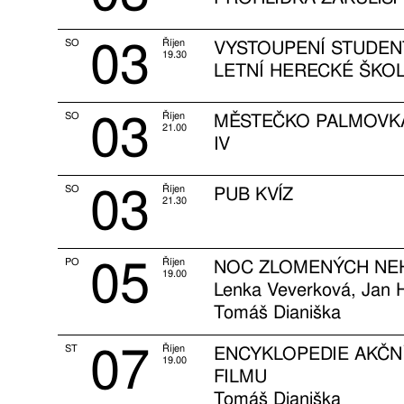
03
SO
Říjen
VYSTOUPENÍ STUDEN
19.30
LETNÍ HERECKÉ ŠKO
03
SO
Říjen
MĚSTEČKO PALMOVKA
21.00
IV
03
SO
Říjen
PUB KVÍZ
21.30
05
PO
Říjen
NOC ZLOMENÝCH NE
19.00
Lenka Veverková, Jan H
Tomáš Dianiška
07
ST
Říjen
ENCYKLOPEDIE AKČN
19.00
FILMU
Tomáš Dianiška