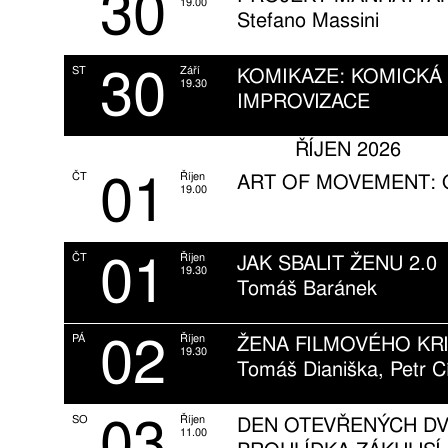
30
19.00
Stefano Massini
30
ST
Září
KOMIKAZE: KOMICKÁ
19.30
IMPROVIZACE
ŘÍJEN 2026
01
ČT
Říjen
ART OF MOVEMENT:
19.00
01
ČT
Říjen
JAK SBALIT ŽENU 2.0
19.30
Tomáš Baránek
02
PÁ
Říjen
ŽENA FILMOVÉHO KRI
19.30
Tomáš Dianiška, Petr C
03
SO
Říjen
DEN OTEVŘENÝCH DV
11.00