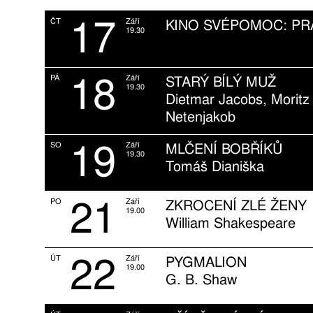
17
ČT
Září
KINO SVÉPOMOC: P
19.30
18
PÁ
Září
STARÝ BÍLÝ MUŽ
19.30
Dietmar Jacobs, Moritz
Netenjakob
19
SO
Září
MLČENÍ BOBŘÍKŮ
19.30
Tomáš Dianiška
21
PO
Září
ZKROCENÍ ZLÉ ŽENY
19.00
William Shakespeare
22
ÚT
Září
PYGMALION
19.00
G. B. Shaw