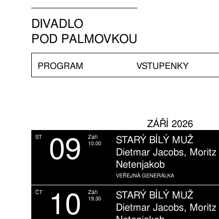
DIVADLO
POD PALMOVKOU
PROGRAM
VSTUPENKY
ZÁŘÍ 2026
09
ST
Září
STARÝ BÍLÝ MUŽ
10.00
Dietmar Jacobs, Moritz
Netenjakob
VEŘEJNÁ GENERÁLKA
10
ČT
Září
STARÝ BÍLÝ MUŽ
19.30
Dietmar Jacobs, Moritz