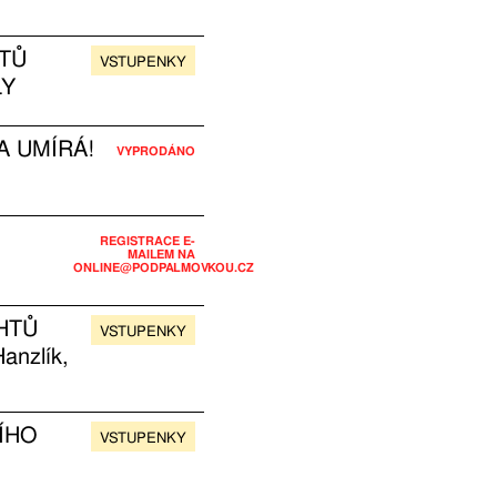
TŮ
VSTUPENKY
LY
 UMÍRÁ!
VYPRODÁNO
REGISTRACE E-
MAILEM NA
ONLINE@PODPALMOVKOU.CZ
HTŮ
VSTUPENKY
anzlík,
ÍHO
VSTUPENKY