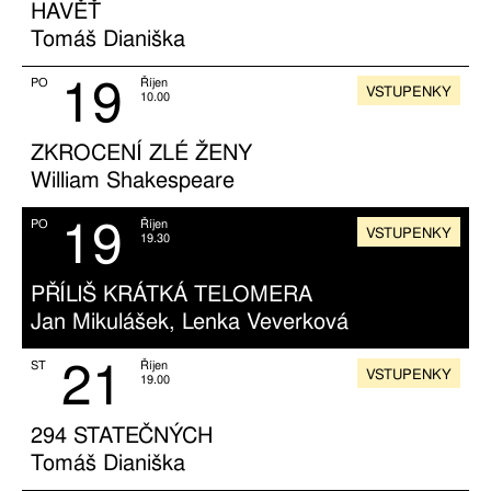
HAVĚŤ
Tomáš Dianiška
19
PO
Říjen
VSTUPENKY
10.00
ZKROCENÍ ZLÉ ŽENY
William Shakespeare
19
PO
Říjen
VSTUPENKY
19.30
PŘÍLIŠ KRÁTKÁ TELOMERA
Jan Mikulášek, Lenka Veverková
21
ST
Říjen
VSTUPENKY
19.00
294 STATEČNÝCH
Tomáš Dianiška