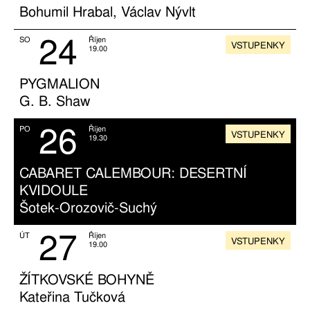
Bohumil Hrabal, Václav Nývlt
24
SO
Říjen
VSTUPENKY
19.00
PYGMALION
G. B. Shaw
26
PO
Říjen
VSTUPENKY
19.30
CABARET CALEMBOUR: DESERTNÍ
KVIDOULE
Šotek-Orozovič-Suchý
27
ÚT
Říjen
VSTUPENKY
19.00
ŽÍTKOVSKÉ BOHYNĚ
Kateřina Tučková