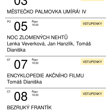
03
MĚSTEČKO PALMOVKA UMÍRÁ! IV
05
PO
Říjen
VSTUPENKY
19.00
NOC ZLOMENÝCH NEHTŮ
Lenka Veverková, Jan Hanzlík, Tomáš
Dianiška
07
ST
Říjen
VSTUPENKY
19.00
ENCYKLOPEDIE AKČNÍHO FILMU
Tomáš Dianiška
08
ČT
Říjen
VSTUPENKY
19.00
BEZRUKÝ FRANTÍK