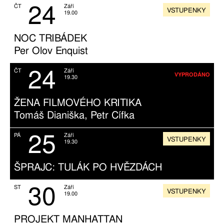
24
ČT
Září
VSTUPENKY
19.00
NOC TRIBÁDEK
Per Olov Enquist
24
ČT
Září
VYPRODÁNO
19.30
ŽENA FILMOVÉHO KRITIKA
Tomáš Dianiška, Petr Cífka
25
PÁ
Září
VSTUPENKY
19.30
ŠPRAJC: TULÁK PO HVĚZDÁCH
30
ST
Září
VSTUPENKY
19.00
PROJEKT MANHATTAN