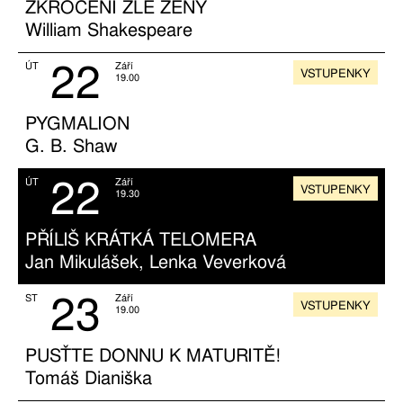
ZKROCENÍ ZLÉ ŽENY
William Shakespeare
22
ÚT
Září
VSTUPENKY
19.00
PYGMALION
G. B. Shaw
22
ÚT
Září
VSTUPENKY
19.30
PŘÍLIŠ KRÁTKÁ TELOMERA
Jan Mikulášek, Lenka Veverková
23
ST
Září
VSTUPENKY
19.00
PUSŤTE DONNU K MATURITĚ!
Tomáš Dianiška