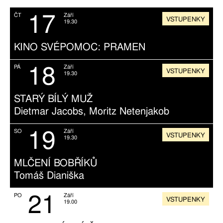
17
ČT
Září
VSTUPENKY
19.30
KINO SVÉPOMOC: PRAMEN
18
PÁ
Září
VSTUPENKY
19.30
STARÝ BÍLÝ MUŽ
Dietmar Jacobs, Moritz Netenjakob
19
SO
Září
VSTUPENKY
19.30
MLČENÍ BOBŘÍKŮ
Tomáš Dianiška
21
PO
Září
VSTUPENKY
19.00