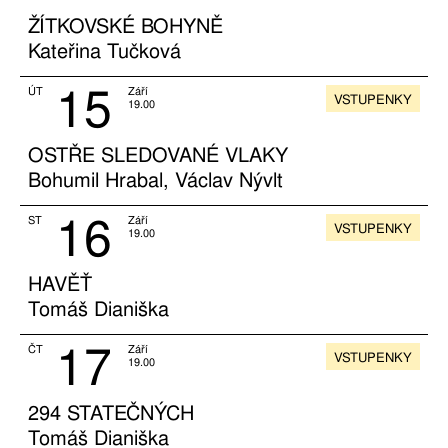
ŽÍTKOVSKÉ BOHYNĚ
Kateřina Tučková
15
ÚT
Září
VSTUPENKY
19.00
OSTŘE SLEDOVANÉ VLAKY
Bohumil Hrabal, Václav Nývlt
16
ST
Září
VSTUPENKY
19.00
HAVĚŤ
Tomáš Dianiška
17
ČT
Září
VSTUPENKY
19.00
294 STATEČNÝCH
Tomáš Dianiška