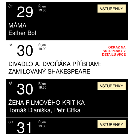
29
ČT
Říjen
VSTUPENKY
19.30
MÁMA
Esther Bol
30
PÁ
Říjen
ODKAZ NA
19.00
VSTUPENKY V
DETAILU AKCE
DIVADLO A. DVOŘÁKA PŘÍBRAM:
ZAMILOVANÝ SHAKESPEARE
30
PÁ
Říjen
VSTUPENKY
19.30
ŽENA FILMOVÉHO KRITIKA
Tomáš Dianiška, Petr Cífka
31
SO
Říjen
VSTUPENKY
19.30