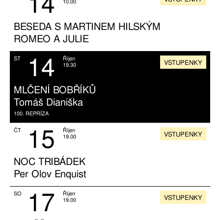
14
10.00
BESEDA S MARTINEM HILSKÝM
ROMEO A JULIE
14
ST
Říjen
VSTUPENKY
19.30
MLČENÍ BOBŘÍKŮ
Tomáš Dianiška
100. REPRÍZA
15
ČT
Říjen
VSTUPENKY
19.00
NOC TRIBÁDEK
Per Olov Enquist
17
SO
Říjen
VSTUPENKY
19.00