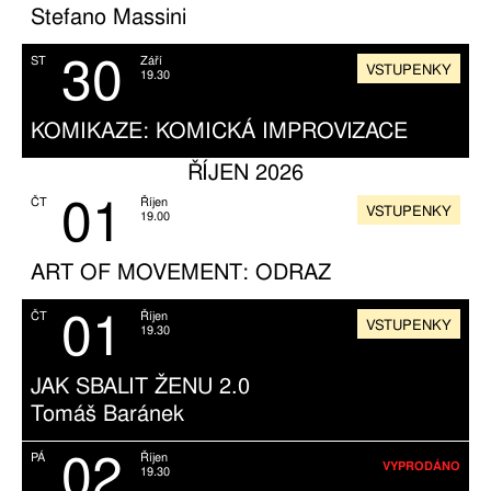
Stefano Massini
30
ST
Září
VSTUPENKY
19.30
KOMIKAZE: KOMICKÁ IMPROVIZACE
ŘÍJEN 2026
01
ČT
Říjen
VSTUPENKY
19.00
ART OF MOVEMENT: ODRAZ
01
ČT
Říjen
VSTUPENKY
19.30
JAK SBALIT ŽENU 2.0
Tomáš Baránek
02
PÁ
Říjen
VYPRODÁNO
19.30