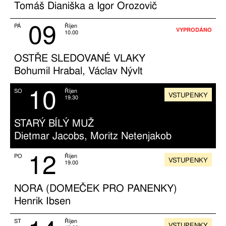
Tomáš Dianiška a Igor Orozovič
09
PÁ
Říjen
VYPRODÁNO
10.00
OSTŘE SLEDOVANÉ VLAKY
Bohumil Hrabal, Václav Nývlt
10
SO
Říjen
VSTUPENKY
19.30
STARÝ BÍLÝ MUŽ
Dietmar Jacobs, Moritz Netenjakob
12
PO
Říjen
VSTUPENKY
19.00
NORA (DOMEČEK PRO PANENKY)
Henrik Ibsen
ST
Říjen
VSTUPENKY