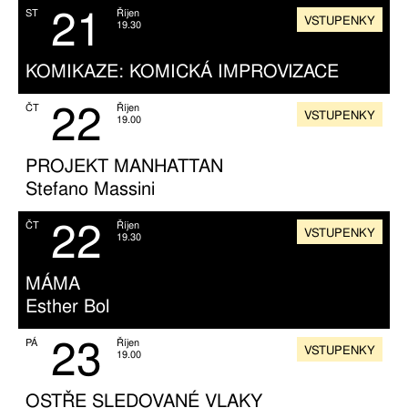
21
ST
Říjen
VSTUPENKY
19.30
KOMIKAZE: KOMICKÁ IMPROVIZACE
22
ČT
Říjen
VSTUPENKY
19.00
PROJEKT MANHATTAN
Stefano Massini
22
ČT
Říjen
VSTUPENKY
19.30
MÁMA
Esther Bol
23
PÁ
Říjen
VSTUPENKY
19.00
OSTŘE SLEDOVANÉ VLAKY